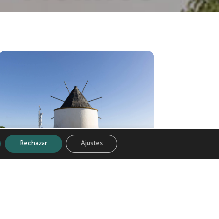
Rechazar
Ajustes
Molino pie de castillo
EL ALMENDRO