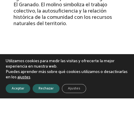
El Granado. El molino simboliza el trabajo
colectivo, la autosuficiencia y la relación
histórica de la comunidad con los recursos
naturales del territorio.
Prepara tu visita

Utilizamos cookies para medir las visitas y ofrecerte la mejor
experiencia en nuestra web.
Fecha:
Primer sábado de agosto
Puedes aprender más sobre qué cookies utilizamos o desactivarlas
Lugar:
Entorno del Molino de la Solana
en los
ajustes
.
Actividades habituales:
Aceptar
Rechazar
Ajustes
Verbena nocturna con actuaciones
musicales y baile con orquesta.
Convivencia popular con comidas
compartidas.
Paseos y disfrute del entorno patrimonial y
natural.