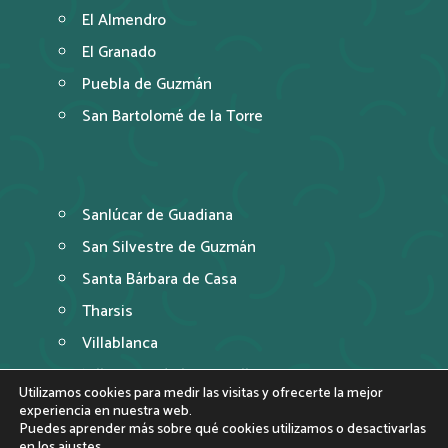
El Almendro
El Granado
Puebla de Guzmán
San Bartolomé de la Torre
Sanlúcar de Guadiana
San Silvestre de Guzmán
Santa Bárbara de Casa
Tharsis
Villablanca
Villanueva de los Castillejos
Utilizamos cookies para medir las visitas y ofrecerte la mejor
experiencia en nuestra web.
Puedes aprender más sobre qué cookies utilizamos o desactivarlas
en los
ajustes
.