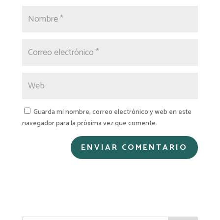
Guarda mi nombre, correo electrónico y web en este
navegador para la próxima vez que comente.
A
l
t
e
r