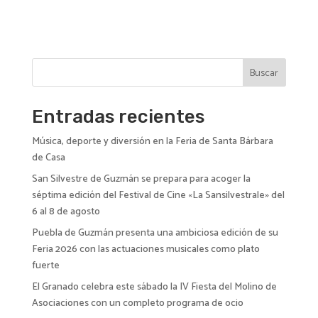
t
e
r
n
Buscar
a
t
i
Entradas recientes
v
Música, deporte y diversión en la Feria de Santa Bárbara
e
de Casa
:
San Silvestre de Guzmán se prepara para acoger la
séptima edición del Festival de Cine «La Sansilvestrale» del
6 al 8 de agosto
Puebla de Guzmán presenta una ambiciosa edición de su
Feria 2026 con las actuaciones musicales como plato
fuerte
El Granado celebra este sábado la IV Fiesta del Molino de
Asociaciones con un completo programa de ocio