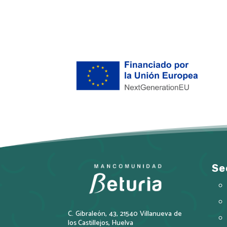
n
a
t
i
v
e
:
Se
C. Gibraleón, 43, 21540 Villanueva de
los Castillejos, Huelva