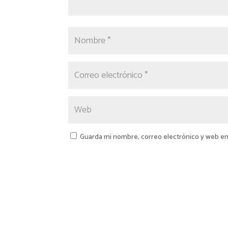
Guarda mi nombre, correo electrónico y web en
A
l
t
e
r