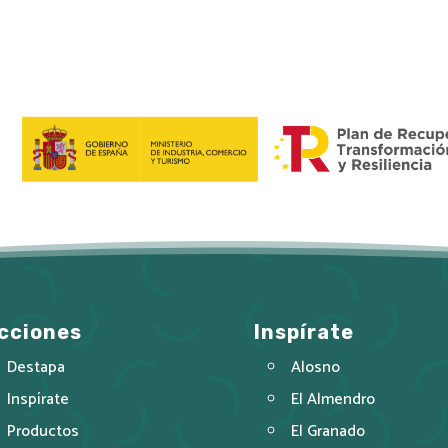
cciones
Inspírate
Destapa
Alosno
Inspírate
El Almendro
Productos
El Granado