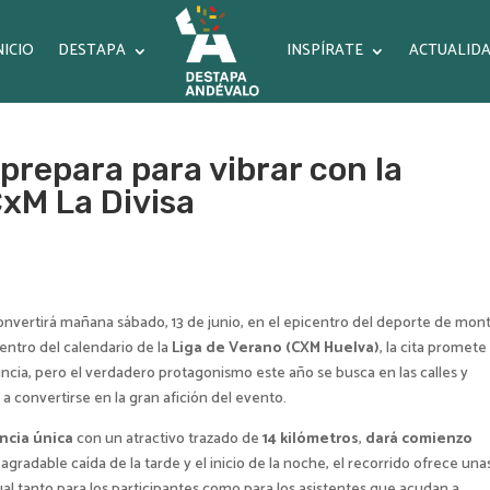
NICIO
DESTAPA
INSPÍRATE
ACTUALID
repara para vibrar con la
CxM La Divisa
nvertirá mañana sábado, 13 de junio, en el epicentro del deporte de mon
dentro del calendario de la
Liga de Verano (CXM Huelva)
, la cita promete
ncia, pero el verdadero protagonismo este año se busca en las calles y
 a convertirse en la gran afición del evento.
ncia única
con un atractivo trazado de
14 kilómetros
,
dará comienzo
agradable caída de la tarde y el inicio de la noche, el recorrido ofrece una
al tanto para los participantes como para los asistentes que acudan a