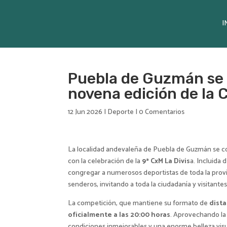
I
Puebla de Guzmán se p
novena edición de la 
12 Jun 2026
|
Deporte
|
0 Comentarios
La localidad andevaleña de Puebla de Guzmán se co
con la celebración de la
9ª CxM La Divis
a. Incluida 
congregar a numerosos deportistas de toda la provi
senderos, invitando a toda la ciudadanía y visitantes
La competición, que mantiene su formato de
dista
oficialmente a las 20:00 horas
. Aprovechando la 
condiciones inmejorables y una enorme belleza visu