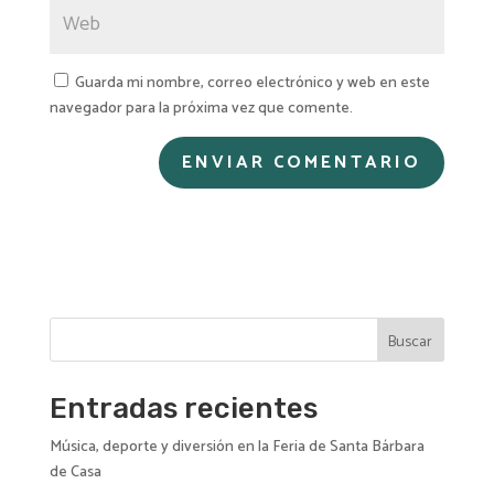
Guarda mi nombre, correo electrónico y web en este
navegador para la próxima vez que comente.
A
l
t
e
r
n
Buscar
a
t
i
Entradas recientes
v
Música, deporte y diversión en la Feria de Santa Bárbara
e
de Casa
: