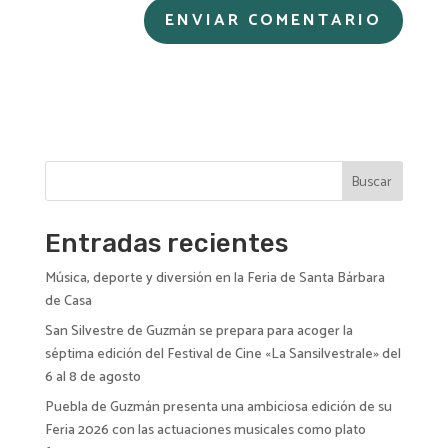
A
l
t
e
r
n
Buscar
a
t
i
Entradas recientes
v
Música, deporte y diversión en la Feria de Santa Bárbara
e
de Casa
:
San Silvestre de Guzmán se prepara para acoger la
séptima edición del Festival de Cine «La Sansilvestrale» del
6 al 8 de agosto
Puebla de Guzmán presenta una ambiciosa edición de su
Feria 2026 con las actuaciones musicales como plato