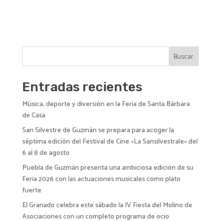
l
t
e
r
n
Buscar
a
t
i
Entradas recientes
v
Música, deporte y diversión en la Feria de Santa Bárbara
e
de Casa
:
San Silvestre de Guzmán se prepara para acoger la
séptima edición del Festival de Cine «La Sansilvestrale» del
6 al 8 de agosto
Puebla de Guzmán presenta una ambiciosa edición de su
Feria 2026 con las actuaciones musicales como plato
fuerte
El Granado celebra este sábado la IV Fiesta del Molino de
Asociaciones con un completo programa de ocio