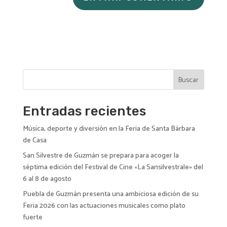
A
l
t
e
r
n
Buscar
a
t
i
Entradas recientes
v
Música, deporte y diversión en la Feria de Santa Bárbara
e
de Casa
:
San Silvestre de Guzmán se prepara para acoger la
séptima edición del Festival de Cine «La Sansilvestrale» del
6 al 8 de agosto
Puebla de Guzmán presenta una ambiciosa edición de su
Feria 2026 con las actuaciones musicales como plato
fuerte