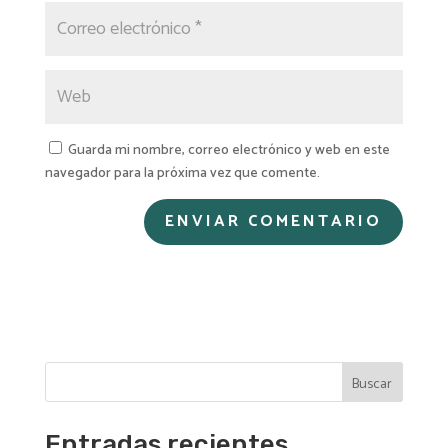
Guarda mi nombre, correo electrónico y web en este
navegador para la próxima vez que comente.
A
l
t
e
r
n
Buscar
a
t
i
Entradas recientes