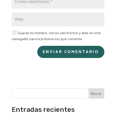
Guarda mi nombre, correo electrónico y web en este
navegador para la próxima vez que comente.
A
l
t
e
r
n
Buscar
a
t
i
Entradas recientes
v