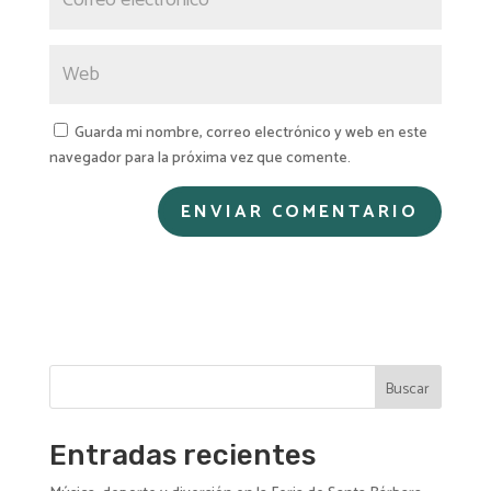
Guarda mi nombre, correo electrónico y web en este
navegador para la próxima vez que comente.
A
l
t
e
r
n
Buscar
a
t
i
Entradas recientes
v