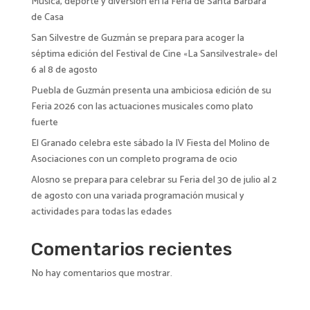
Música, deporte y diversión en la Feria de Santa Bárbara
e
de Casa
:
San Silvestre de Guzmán se prepara para acoger la
séptima edición del Festival de Cine «La Sansilvestrale» del
6 al 8 de agosto
Puebla de Guzmán presenta una ambiciosa edición de su
Feria 2026 con las actuaciones musicales como plato
fuerte
El Granado celebra este sábado la IV Fiesta del Molino de
Asociaciones con un completo programa de ocio
Alosno se prepara para celebrar su Feria del 30 de julio al 2
de agosto con una variada programación musical y
actividades para todas las edades
Comentarios recientes
No hay comentarios que mostrar.