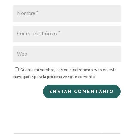
Guarda mi nombre, correo electrónico y web en este
navegador para la próxima vez que comente.
A
l
t
e
r