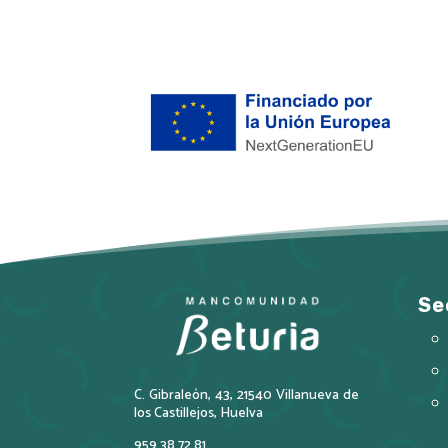
Se
C. Gibraleón, 43, 21540 Villanueva de
los Castillejos, Huelva
959 38 72 81