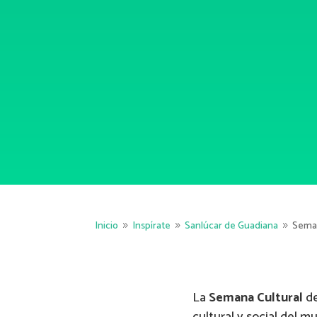
Inicio
Inspírate
Sanlúcar de Guadiana
Seman
9
9
9
La
Semana Cultural
de
cultural y social del 