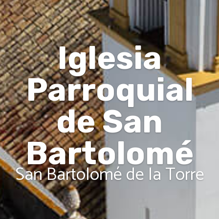
Iglesia
Parroquial
de San
Bartolomé
San Bartolomé de la Torre