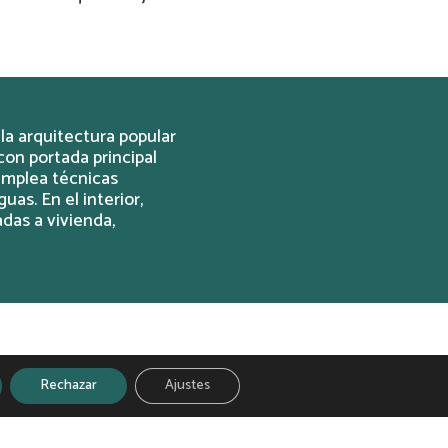
la arquitectura popular
on portada principal
emplea técnicas
as. En el interior,
das a vivienda,
Rechazar
Ajustes
VII y XIX, coincidiendo
l comercio local. En un
lidad de los palacios