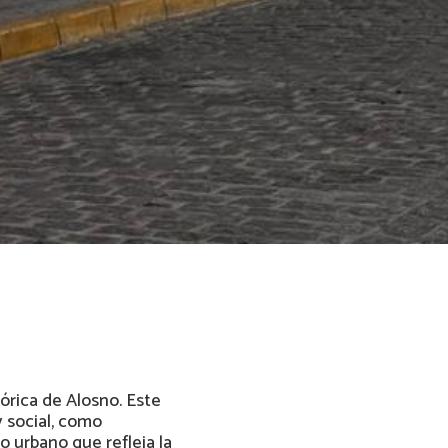
órica de Alosno. Este
y social, como
o urbano que refleja la