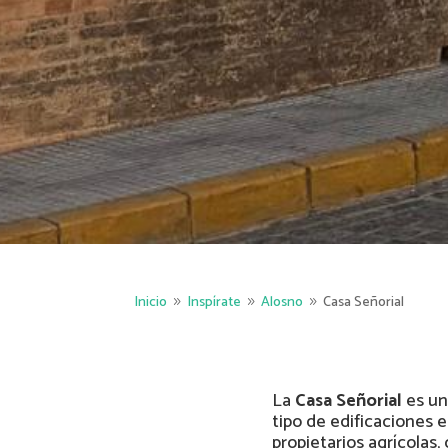
Inicio
Inspírate
Alosno
Casa Señorial
9
9
9
La
Casa Señorial
es un
tipo de edificaciones 
propietarios agrícolas,