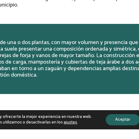
nicipio.
o de una o dos plantas, con mayor volumen y presencia que 
a suele presentar una composición ordenada y simétrica, c
rejas de forja y vanos de mayor tamaño. La construcción 
s de carga, mampostería y cubiertas de teja árabe a dos agu
aban en torno a un zaguán y dependencias amplias destina
tión doméstica.
órico
s y ofrecerte la mejor experiencia en nuestra web.
Aceptar
utilizamos o desactivarlas en los
ajustes
.
 Alosno se desarrollaron principalmente entre los siglos X
bilidad y crecimiento económico ligado a la agricultura y a
 del Andévalo, estas viviendas no alcanzaron la monumenta