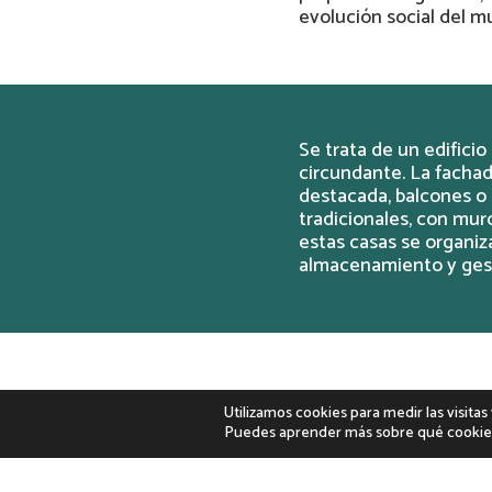
evolución social del mu
Se trata de un edifici
circundante. La fachad
destacada, balcones o 
tradicionales, con muro
estas casas se organiz
almacenamiento y ges
Contexto hist
Utilizamos cookies para medir las visita
Puedes aprender más sobre qué cookies 
Las casas señoriales de
con un periodo de esta
contexto rural como el